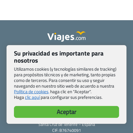
Quienes somos
Contacto
Su privacidad es importante para
Pasaporte, Visado, Salud y otras disposiciones específicas
nosotros
Blog de Viajes.com
Registro de agencias
Utilizamos cookies (y tecnologías similares de tracking)
Preguntas frecuentes
Condiciones generales
para propósitos técnicos y de marketing, tanto propias
como de terceros. Para consentir su uso y seguir
Política de privacidad y cookies
Transparencia
navegando en nuestro sitio web de acuerdo a nuestra
Todas las páginas – sitemap
Política de cookies,
haga clic en "Aceptar".
Haga
clic aquí
para configurar sus preferencias.
Viajes.com
Last Minute Express S.L.U.
Aceptar
c/ Drago, CC HLS, Local 13
38660 Miraverde – Adeje
Santa Cruz de Tenerife – España
CIF: B76740091