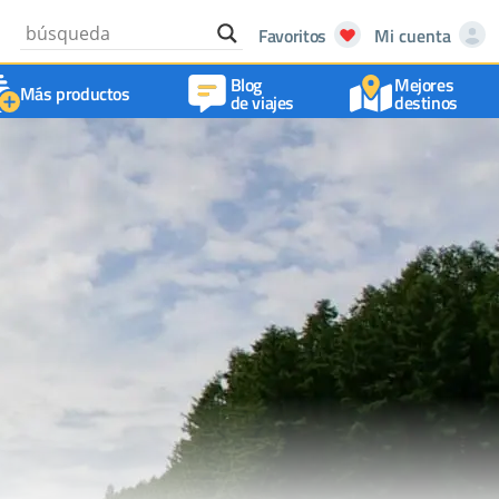
Favoritos
Mi cuenta
Blog
Mejores
Más productos
de viajes
destinos