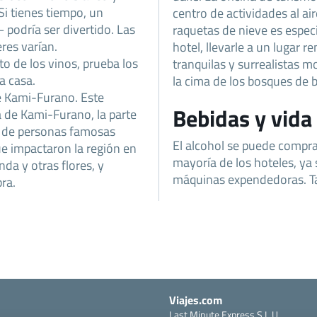
Si tienes tiempo, un
centro de actividades al air
 podría ser divertido. Las
raquetas de nieve es espec
eres varían.
hotel, llevarle a un lugar r
 de los vinos, prueba los
tranquilas y surrealistas 
a casa.
la cima de los bosques de
 Kami-Furano. Este
Bebidas y vida
 de Kami-Furano, la parte
s de personas famosas
El alcohol se puede compra
ue impactaron la región en
mayoría de los hoteles, ya 
anda y otras flores, y
máquinas expendedoras. Ta
ra.
Viajes.com
Last Minute Express S.L.U.