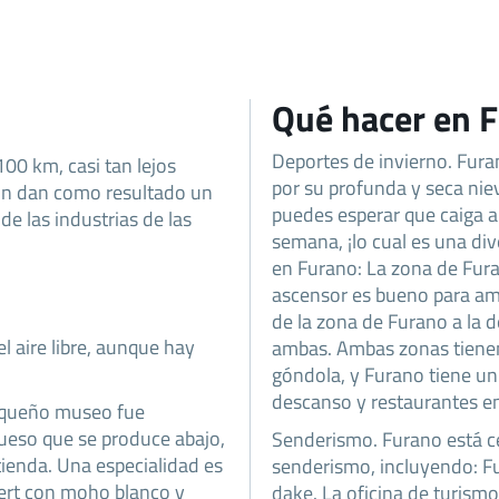
Qué hacer en 
Deportes de invierno. Furan
100 km, casi tan lejos
por su profunda y seca nie
ción dan como resultado un
puedes esperar que caiga 
 de las industrias de las
semana, ¡lo cual es una div
en Furano: La zona de Fura
ascensor es bueno para am
de la zona de Furano a la 
l aire libre, aunque hay
ambas. Ambas zonas tienen
góndola, y Furano tiene u
descanso y restaurantes e
pequeño museo fue
queso que se produce abajo,
Senderismo. Furano está c
tienda. Una especialidad es
senderismo, incluyendo: F
bert con moho blanco y
dake. La oficina de turismo