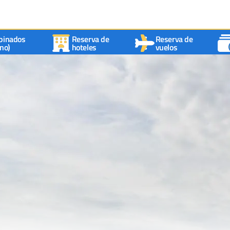
binados
Reserva de
Reserva de
no)
hoteles
vuelos