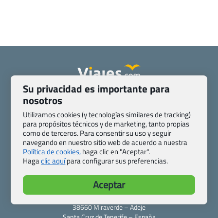
Su privacidad es importante para
Quienes somos
Contacto
nosotros
Pasaporte, Visado, Salud y otras disposiciones específicas
Utilizamos cookies (y tecnologías similares de tracking)
Blog de Viajes.com
Registro de agencias
para propósitos técnicos y de marketing, tanto propias
como de terceros. Para consentir su uso y seguir
Preguntas frecuentes
Condiciones generales
navegando en nuestro sitio web de acuerdo a nuestra
Política de privacidad y cookies
Transparencia
Política de cookies,
haga clic en "Aceptar".
Todas las páginas – sitemap
Haga
clic aquí
para configurar sus preferencias.
Viajes.com
Aceptar
Last Minute Express S.L.U.
c/ Drago, CC HLS, Local 13
38660 Miraverde – Adeje
Santa Cruz de Tenerife – España