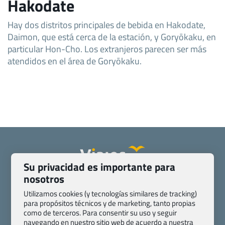
Hakodate
Hay dos distritos principales de bebida en Hakodate,
Daimon, que está cerca de la estación, y Goryōkaku, en
particular Hon-Cho. Los extranjeros parecen ser más
atendidos en el área de Goryōkaku.
Su privacidad es importante para
nosotros
Quienes somos
Contacto
Pasaporte, Visado, Salud y otras disposiciones específicas
Utilizamos cookies (y tecnologías similares de tracking)
para propósitos técnicos y de marketing, tanto propias
Blog de Viajes.com
Registro de agencias
como de terceros. Para consentir su uso y seguir
Preguntas frecuentes
Condiciones generales
navegando en nuestro sitio web de acuerdo a nuestra