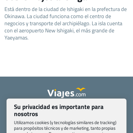
Está dentro de la ciudad de Ishigaki en la prefectura de
Okinawa. La ciudad funciona como el centro de
negocios y transporte del archipiélago. La isla cuenta
con el aeropuerto New Ishigaki, el más grande de
Yaeyamas.
Su privacidad es importante para
Quienes somos
Contacto
nosotros
Pasaporte, Visado, Salud y otras disposiciones específicas
Blog de Viajes.com
Registro de agencias
Utilizamos cookies (y tecnologías similares de tracking)
para propósitos técnicos y de marketing, tanto propias
Preguntas frecuentes
Condiciones generales