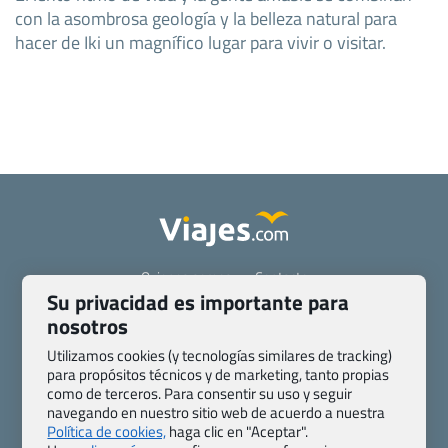
con la asombrosa geología y la belleza natural para
hacer de Iki un magnífico lugar para vivir o visitar.
Quienes somos
Contacto
Su privacidad es importante para
Pasaporte, Visado, Salud y otras disposiciones específicas
nosotros
Blog de Viajes.com
Registro de agencias
Preguntas frecuentes
Condiciones generales
Utilizamos cookies (y tecnologías similares de tracking)
para propósitos técnicos y de marketing, tanto propias
Política de privacidad y cookies
Transparencia
como de terceros. Para consentir su uso y seguir
Todas las páginas – sitemap
navegando en nuestro sitio web de acuerdo a nuestra
Política de cookies,
haga clic en "Aceptar".
Viajes.com