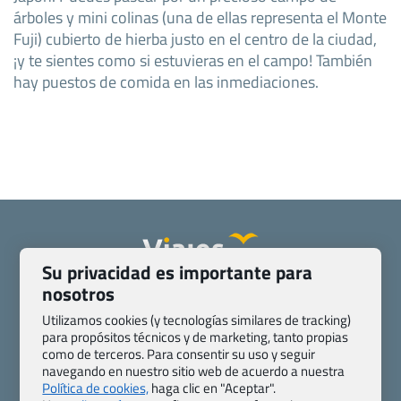
árboles y mini colinas (una de ellas representa el Monte
Fuji) cubierto de hierba justo en el centro de la ciudad,
¡y te sientes como si estuvieras en el campo! También
hay puestos de comida en las inmediaciones.
Su privacidad es importante para
nosotros
Quienes somos
Contacto
Pasaporte, Visado, Salud y otras disposiciones específicas
Utilizamos cookies (y tecnologías similares de tracking)
para propósitos técnicos y de marketing, tanto propias
Blog de Viajes.com
Registro de agencias
como de terceros. Para consentir su uso y seguir
Preguntas frecuentes
Condiciones generales
navegando en nuestro sitio web de acuerdo a nuestra
Política de privacidad y cookies
Transparencia
Política de cookies,
haga clic en "Aceptar".