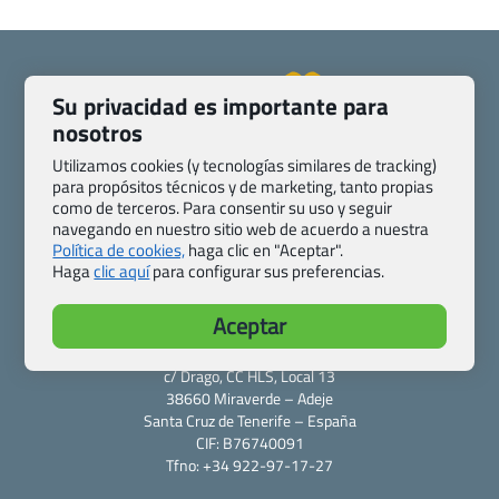
Su privacidad es importante para
nosotros
Quienes somos
Contacto
Utilizamos cookies (y tecnologías similares de tracking)
Pasaporte, Visado, Salud y otras disposiciones específicas
para propósitos técnicos y de marketing, tanto propias
Blog de Viajes.com
Registro de agencias
como de terceros. Para consentir su uso y seguir
navegando en nuestro sitio web de acuerdo a nuestra
Preguntas frecuentes
Condiciones generales
Política de cookies,
haga clic en "Aceptar".
Política de privacidad y cookies
Transparencia
Haga
clic aquí
para configurar sus preferencias.
Todas las páginas – sitemap
Aceptar
Viajes.com
Last Minute Express S.L.U.
c/ Drago, CC HLS, Local 13
38660 Miraverde – Adeje
Santa Cruz de Tenerife – España
CIF: B76740091
Tfno: +34 922-97-17-27