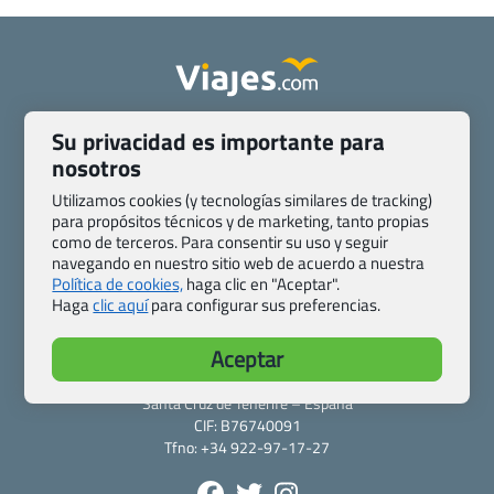
Quienes somos
Contacto
Su privacidad es importante para
Pasaporte, Visado, Salud y otras disposiciones específicas
nosotros
Blog de Viajes.com
Registro de agencias
Utilizamos cookies (y tecnologías similares de tracking)
Preguntas frecuentes
Condiciones generales
para propósitos técnicos y de marketing, tanto propias
Política de privacidad y cookies
Transparencia
como de terceros. Para consentir su uso y seguir
navegando en nuestro sitio web de acuerdo a nuestra
Todas las páginas – sitemap
Política de cookies,
haga clic en "Aceptar".
Haga
clic aquí
para configurar sus preferencias.
Viajes.com
Last Minute Express S.L.U.
Aceptar
c/ Drago, CC HLS, Local 13
38660 Miraverde – Adeje
Santa Cruz de Tenerife – España
CIF: B76740091
Tfno: +34 922-97-17-27