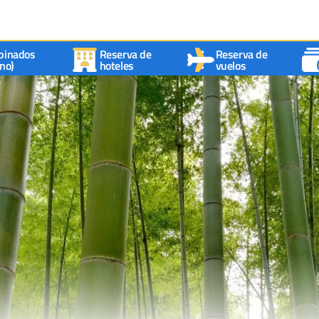
binados
Reserva de
Reserva de
no)
hoteles
vuelos