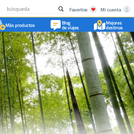
Favoritos
Mi cuenta
Blog
Mejores
Más productos
de viajes
destinos