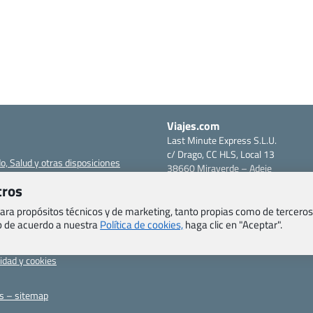
Viajes.com
Last Minute Express S.L.U.
c/ Drago, CC HLS, Local 13
o, Salud y otras disposiciones
38660 Miraverde – Adeje
Santa Cruz de Tenerife – España
tros
om
CIF: B76740091
ncias
Tfno: +34 922-97-17-27
 para propósitos técnicos y de marketing, tanto propias como de terceros
eb de acuerdo a nuestra
Política de cookies,
haga clic en "Aceptar".
entes
erales
cidad y cookies
as – sitemap