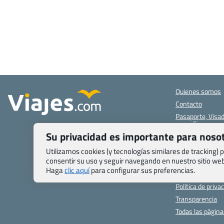
Quienes somos
Contacto
Pasaporte, Visad
específicas
Su privacidad es importante para noso
Blog de Viajes.c
Registro de age
Utilizamos cookies (y tecnologías similares de tracking)
consentir su uso y seguir navegando en nuestro sitio w
Preguntas frecu
Haga
clic aquí
para configurar sus preferencias.
Condiciones gen
Política de priva
Transparencia
Todas las págin