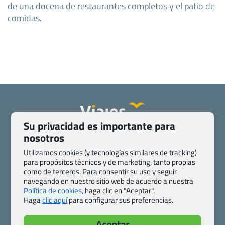
de una docena de restaurantes completos y el patio de
comidas.
Su privacidad es importante para
nosotros
Quienes somos
Contacto
Pasaporte, Visado, Salud y otras disposiciones específicas
Utilizamos cookies (y tecnologías similares de tracking)
Blog de Viajes.com
Registro de agencias
para propósitos técnicos y de marketing, tanto propias
como de terceros. Para consentir su uso y seguir
Preguntas frecuentes
Condiciones generales
navegando en nuestro sitio web de acuerdo a nuestra
Política de privacidad y cookies
Transparencia
Política de cookies,
haga clic en "Aceptar".
Todas las páginas – sitemap
Haga
clic aquí
para configurar sus preferencias.
Viajes.com
Aceptar