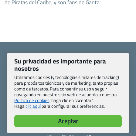
de Piratas del Caribe, y son fans de Gantz.
Su privacidad es importante para
nosotros
Quienes somos
Contacto
Utilizamos cookies (y tecnologías similares de tracking)
Pasaporte, Visado, Salud y otras disposiciones específicas
para propósitos técnicos y de marketing, tanto propias
Blog de Viajes.com
Registro de agencias
como de terceros. Para consentir su uso y seguir
navegando en nuestro sitio web de acuerdo a nuestra
Preguntas frecuentes
Condiciones generales
Política de cookies,
haga clic en "Aceptar".
Política de privacidad y cookies
Transparencia
Haga
clic aquí
para configurar sus preferencias.
Todas las páginas – sitemap
Aceptar
Viajes.com
Last Minute Express S.L.U.