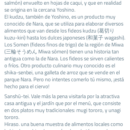
salmón) envuelto en hojas de caqui, y que en realidad
se origina en la cercana Yoshino.
El kudzu, también de Yoshino, es un producto muy
conocido de Nara, que se utiliza para elaborar diversos
alimentos que van desde los fideos kudzu (葛切り
kuzu-kiri) hasta los dulces japoneses (和菓子 wagashi).
Los Somen (fideos finos de trigo) de la región de Miwa
(三輪そうめん Miwa sōmen) tienen una historia tan
antigua como la de Nara. Los fideos se sirven calientes
o fríos. Otro producto culinario muy conocido es el
shika-senbei, una galleta de arroz que se vende en el
parque Nara. Pero no intentes comerlo tú mismo, ¡está
hecho para el ciervo!
Sanshū-tei. Vale más la pena visitarla por la atractiva
casa antigua y el jardín que por el menú, que consiste
en dos platos muy tradicionales: mugi tororo, y unagi
tororo.
Hiraso. una buena muestra de alimentos locales como