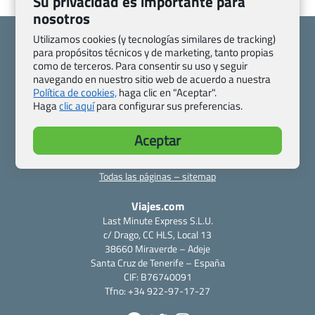
Su privacidad es importante para
nosotros
Utilizamos cookies (y tecnologías similares de tracking)
para propósitos técnicos y de marketing, tanto propias
como de terceros. Para consentir su uso y seguir
navegando en nuestro sitio web de acuerdo a nuestra
Quienes somos
Contacto
Política de cookies,
haga clic en "Aceptar".
Haga
clic aquí
para configurar sus preferencias.
Pasaporte, Visado, Salud y otras disposiciones específicas
Blog de Viajes.com
Registro de agencias
Aceptar
Preguntas frecuentes
Condiciones generales
Política de privacidad y cookies
Transparencia
Todas las páginas – sitemap
Viajes.com
Last Minute Express S.L.U.
c/ Drago, CC HLS, Local 13
38660 Miraverde – Adeje
Santa Cruz de Tenerife – España
CIF: B76740091
Tfno: +34 922-97-17-27