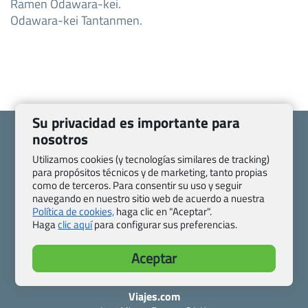
Ramen Odawara-kei.
Odawara-kei Tantanmen.
Su privacidad es importante para
nosotros
Utilizamos cookies (y tecnologías similares de tracking)
para propósitos técnicos y de marketing, tanto propias
Quienes somos
Contacto
como de terceros. Para consentir su uso y seguir
navegando en nuestro sitio web de acuerdo a nuestra
Pasaporte, Visado, Salud y otras disposiciones específicas
Política de cookies,
haga clic en "Aceptar".
Blog de Viajes.com
Registro de agencias
Haga
clic aquí
para configurar sus preferencias.
Preguntas frecuentes
Condiciones generales
Política de privacidad y cookies
Transparencia
Aceptar
Todas las páginas – sitemap
Viajes.com