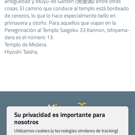
antigüedad y Muyū-es Garden (無憂園) entre otras
cosas. El camino que conduce al templo está bordeado
de cerezos, lo que lo hace especialmente bello en
primavera y otoño. Para aquellos que viajan en la
Peregrinación al Templo Saigoku 33 Kannon, Ishiyama-
dera es el número 13.
Templo de Miidera.
Hiyoshi Taisha.
Su privacidad es importante para
nosotros
Quienes somos
Contacto
Pasaporte, Visado, Salud y otras disposiciones específicas
Utilizamos cookies (y tecnologías similares de tracking)