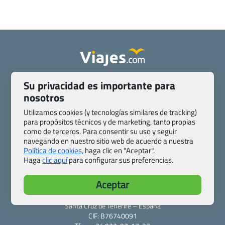
Quienes somos
Contacto
Su privacidad es importante para
Pasaporte, Visado, Salud y otras disposiciones específicas
nosotros
Blog de Viajes.com
Registro de agencias
Utilizamos cookies (y tecnologías similares de tracking)
Preguntas frecuentes
Condiciones generales
para propósitos técnicos y de marketing, tanto propias
como de terceros. Para consentir su uso y seguir
Política de privacidad y cookies
Transparencia
navegando en nuestro sitio web de acuerdo a nuestra
Todas las páginas – sitemap
Política de cookies,
haga clic en "Aceptar".
Haga
clic aquí
para configurar sus preferencias.
Viajes.com
Last Minute Express S.L.U.
Aceptar
c/ Drago, CC HLS, Local 13
38660 Miraverde – Adeje
Santa Cruz de Tenerife – España
CIF: B76740091