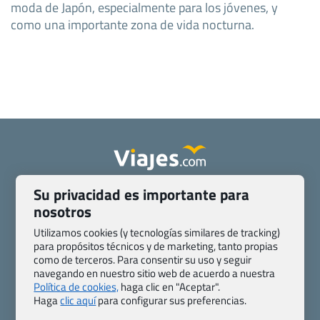
moda de Japón, especialmente para los jóvenes, y
como una importante zona de vida nocturna.
Su privacidad es importante para
Quienes somos
Contacto
nosotros
Pasaporte, Visado, Salud y otras disposiciones específicas
Blog de Viajes.com
Registro de agencias
Utilizamos cookies (y tecnologías similares de tracking)
para propósitos técnicos y de marketing, tanto propias
Preguntas frecuentes
Condiciones generales
como de terceros. Para consentir su uso y seguir
Política de privacidad y cookies
Transparencia
navegando en nuestro sitio web de acuerdo a nuestra
Todas las páginas – sitemap
Política de cookies,
haga clic en "Aceptar".
Haga
clic aquí
para configurar sus preferencias.
Viajes.com