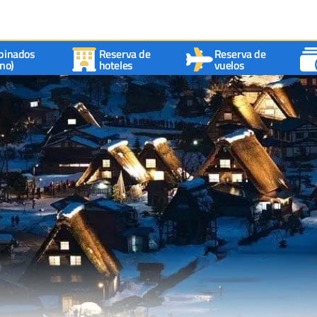
binados
Reserva de
Reserva de
no)
hoteles
vuelos