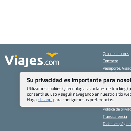
Quienes somos
Contacto
Pasaporte, Visad
específicas
Su privacidad es importante para noso
Blog de Viajes.c
Registro de age
Utilizamos cookies (y tecnologías similares de tracking)
consentir su uso y seguir navegando en nuestro sitio w
Preguntas frecu
Haga
clic aquí
para configurar sus preferencias.
Condiciones gen
Política de priva
Transparencia
Todas las págin