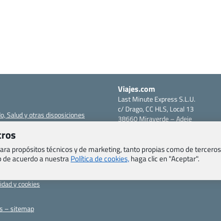
Viajes.com
Last Minute Express S.L.U.
c/ Drago, CC HLS, Local 13
o, Salud y otras disposiciones
38660 Miraverde – Adeje
Santa Cruz de Tenerife – España
tros
om
CIF: B76740091
ncias
Tfno: +34 922-97-17-27
 para propósitos técnicos y de marketing, tanto propias como de terceros
eb de acuerdo a nuestra
Política de cookies,
haga clic en "Aceptar".
entes
erales
cidad y cookies
as – sitemap