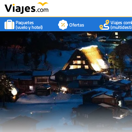
Paquetes
Viajes com
Ofertas
(vuelo y hotel)
(multidesti