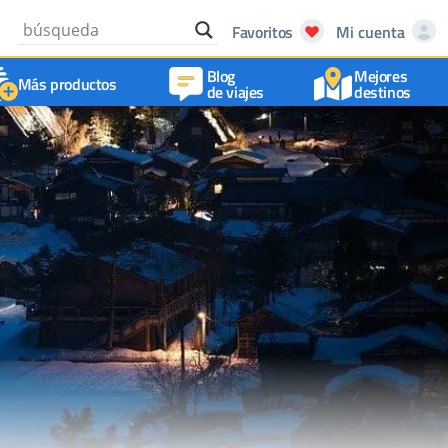
Favoritos
Mi cuenta
Blog
Mejores
Más productos
de viajes
destinos