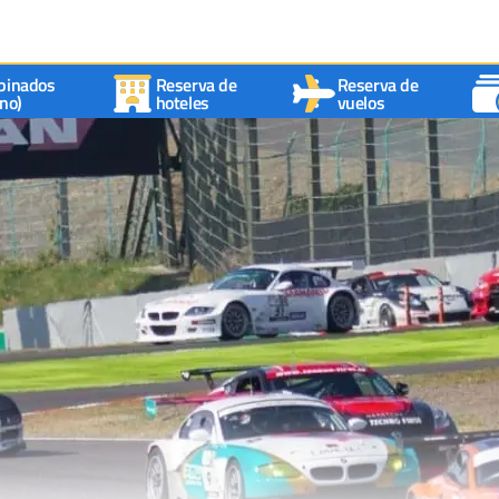
binados
Reserva de
Reserva de
no)
hoteles
vuelos