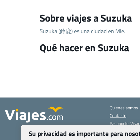
Sobre viajes a Suzuka
Suzuka (鈴鹿) es una ciudad en Mie.
Qué hacer en Suzuka
Quienes somos
Contacto
Pasaporte, Visad
específicas
Su privacidad es importante para noso
Blog de Viajes.c