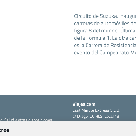
Circuito de Suzuka. Inaugu
carreras de automóviles de 
figura 8 del mundo. Últimam
de la Fórmula 1. La otra ca
es la Carrera de Resistenci
evento del Campeonato Mun
Viajes.com
Last Minute Express S.L.U.
c/ Drago, CC HLS, Local 13
o, Salud y otras disposiciones
38660 Miraverde – Adeje
tros
Santa Cruz de Tenerife – España
om
CIF: B76740091