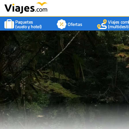
Paquetes
Viajes com
Ofertas
(vuelo y hotel)
(multidesti