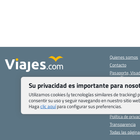
Quienes somos
Contacto
Pasaporte, Visad
específicas
Su privacidad es importante para noso
Blog de Viajes.c
Registro de age
Utilizamos cookies (y tecnologías similares de tracking)
consentir su uso y seguir navegando en nuestro sitio w
Preguntas frecu
Haga
clic aquí
para configurar sus preferencias.
Condiciones gen
Política de priva
Transparencia
Todas las págin