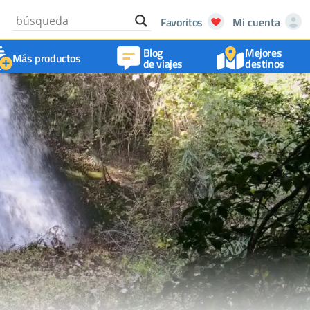
Favoritos
Mi cuenta
Blog
Mejores
Más productos
de viajes
destinos