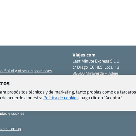
Viajes.com
Last Minute Express S.L.U.
c/ Drago, CC HLS, Local 13
o, Salud y otras disposiciones
38660 Miraverde – Adeje
Santa Cruz de Tenerife – España
tros
om
CIF: B76740091
ncias
Tfno: +34 922-97-17-27
 para propósitos técnicos y de marketing, tanto propias como de terceros
eb de acuerdo a nuestra
Política de cookies,
haga clic en "Aceptar".
entes
erales
cidad y cookies
as – sitemap