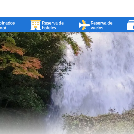
binados
Reserva de
Reserva de
no)
hoteles
vuelos