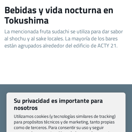
Bebidas y vida nocturna en
Tokushima
La mencionada fruta sudachi se utiliza para dar sabor
al shochu y al sake locales. La mayoría de los bares
están agrupados alrededor del edificio de ACTY 21.
Su privacidad es importante para
nosotros
Quienes somos
Contacto
Utilizamos cookies (y tecnologías similares de tracking)
para propósitos técnicos y de marketing, tanto propias
Pasaporte, Visado, Salud y otras disposiciones específicas
como de terceros. Para consentir su uso y seguir
Blog de Viajes.com
Registro de agencias