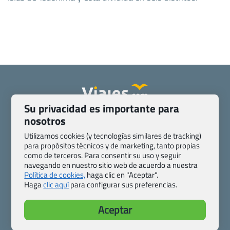
Su privacidad es importante para
Quienes somos
Contacto
nosotros
Pasaporte, Visado, Salud y otras disposiciones específicas
Utilizamos cookies (y tecnologías similares de tracking)
Blog de Viajes.com
Registro de agencias
para propósitos técnicos y de marketing, tanto propias
como de terceros. Para consentir su uso y seguir
Preguntas frecuentes
Condiciones generales
navegando en nuestro sitio web de acuerdo a nuestra
Política de privacidad y cookies
Transparencia
Política de cookies,
haga clic en "Aceptar".
Todas las páginas – sitemap
Haga
clic aquí
para configurar sus preferencias.
Viajes.com
Aceptar
Last Minute Express S.L.U.
c/ Drago, CC HLS, Local 13