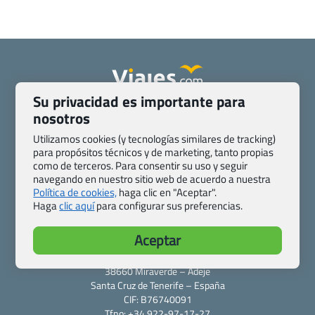
Su privacidad es importante para
Quienes somos
Contacto
nosotros
Pasaporte, Visado, Salud y otras disposiciones específicas
Utilizamos cookies (y tecnologías similares de tracking)
Blog de Viajes.com
Registro de agencias
para propósitos técnicos y de marketing, tanto propias
Preguntas frecuentes
Condiciones generales
como de terceros. Para consentir su uso y seguir
navegando en nuestro sitio web de acuerdo a nuestra
Política de privacidad y cookies
Transparencia
Política de cookies,
haga clic en "Aceptar".
Todas las páginas – sitemap
Haga
clic aquí
para configurar sus preferencias.
Viajes.com
Aceptar
Last Minute Express S.L.U.
c/ Drago, CC HLS, Local 13
38660 Miraverde – Adeje
Santa Cruz de Tenerife – España
CIF: B76740091
Tfno: +34 922-97-17-27