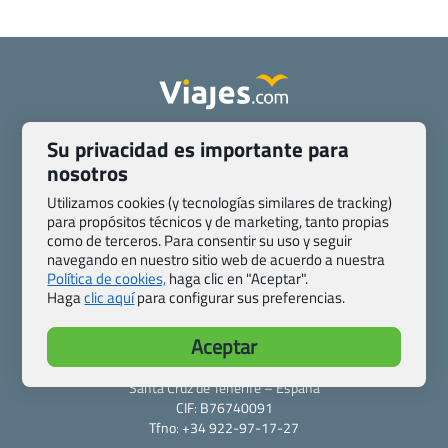
Quienes somos
Contacto
Su privacidad es importante para
Pasaporte, Visado, Salud y otras disposiciones específicas
nosotros
Blog de Viajes.com
Registro de agencias
Utilizamos cookies (y tecnologías similares de tracking)
Preguntas frecuentes
Condiciones generales
para propósitos técnicos y de marketing, tanto propias
Política de privacidad y cookies
Transparencia
como de terceros. Para consentir su uso y seguir
navegando en nuestro sitio web de acuerdo a nuestra
Todas las páginas – sitemap
Política de cookies,
haga clic en "Aceptar".
Haga
clic aquí
para configurar sus preferencias.
Viajes.com
Last Minute Express S.L.U.
Aceptar
c/ Drago, CC HLS, Local 13
38660 Miraverde – Adeje
Santa Cruz de Tenerife – España
CIF: B76740091
Tfno: +34 922-97-17-27