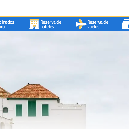
binados
Reserva de
Reserva de
no)
hoteles
vuelos