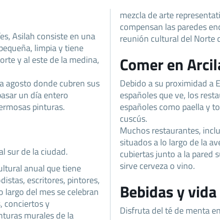
mezcla de arte representat
compensan las paredes enca
s, Asilah consiste en una
reunión cultural del Norte d
pequeña, limpia y tiene
orte y al este de la medina,
Comer en Arcil
ada agosto donde cubren sus
Debido a su proximidad a E
asar un día entero
españoles que ve, los resta
ermosas pinturas.
españoles como paella y to
cuscús.
Muchos restaurantes, inclu
situados a lo largo de la 
l sur de la ciudad.
cubiertas junto a la pared 
sirve cerveza o vino.
ultural anual que tiene
distas, escritores, pintores,
Bebidas y vida
o largo del mes se celebran
, conciertos y
Disfruta del té de menta en
nturas murales de la