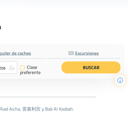
a
quiler de coches
Excursiones
Clase
✔
preferente
son Riad Aicha, 雷索利宫 y Bab Al Kasbah.