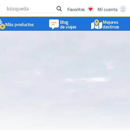
Favoritos
Mi cuenta
Blog
Mejores
Más productos
de viajes
destinos