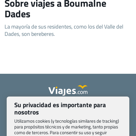
Sobre viajes a Boumalne
Dades
La mayoría de sus residentes, como los del Valle del
Dades, son bereberes.
Su privacidad es importante para
Quienes somos
Contacto
nosotros
Pasaporte, Visado, Salud y otras disposiciones específicas
Blog de Viajes.com
Registro de agencias
Utilizamos cookies (y tecnologías similares de tracking)
para propósitos técnicos y de marketing, tanto propias
Preguntas frecuentes
Condiciones generales
como de terceros. Para consentir su uso y seguir
Política de privacidad y cookies
Transparencia