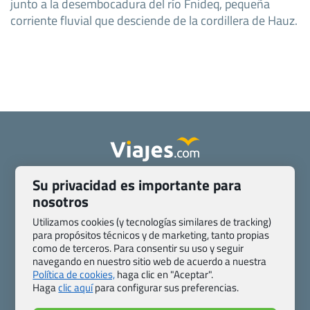
junto a la desembocadura del río Fnideq, pequeña
corriente fluvial que desciende de la cordillera de Hauz.
Su privacidad es importante para
Quienes somos
Contacto
nosotros
Pasaporte, Visado, Salud y otras disposiciones específicas
Blog de Viajes.com
Registro de agencias
Utilizamos cookies (y tecnologías similares de tracking)
Preguntas frecuentes
Condiciones generales
para propósitos técnicos y de marketing, tanto propias
como de terceros. Para consentir su uso y seguir
Política de privacidad y cookies
Transparencia
navegando en nuestro sitio web de acuerdo a nuestra
Todas las páginas – sitemap
Política de cookies,
haga clic en "Aceptar".
Haga
clic aquí
para configurar sus preferencias.
Viajes.com