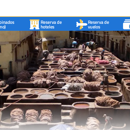
binados
Reserva de
Reserva de
no)
hoteles
vuelos