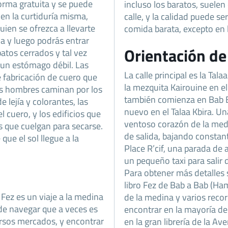
forma gratuita y se puede
incluso los baratos, suelen
 en la curtiduría misma,
calle, y la calidad puede se
uien se ofrezca a llevarte
comida barata, excepto en 
da y luego podrás entrar
Orientación de
atos cerrados y tal vez
e un estómago débil. Las
La calle principal es la Ta
e fabricación de cuero que
la mezquita Kairouine en el
s hombres caminan por los
también comienza en Bab B
lejía y colorantes, las
nuevo en el Talaa Kbira. Un
 cuero, y los edificios que
ventoso corazón de la med
es que cuelgan para secarse.
de salida, bajando constan
ue el sol llegue a la
Place R’cif, una parada de
un pequeño taxi para salir 
Para obtener más detalles s
libro Fez de Bab a Bab (H
Fez es un viaje a la medina
de la medina y varios recor
 de navegar que a veces es
encontrar en la mayoría de 
versos mercados, y encontrar
en la gran librería de la Ave