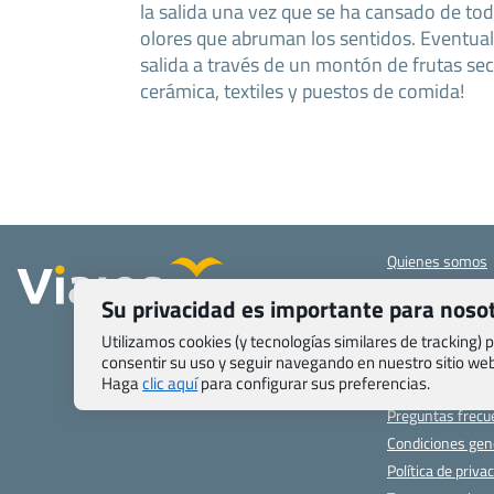
la salida una vez que se ha cansado de toda
olores que abruman los sentidos. Eventua
salida a través de un montón de frutas seca
cerámica, textiles y puestos de comida!
Quienes somos
Contacto
Su privacidad es importante para noso
Pasaporte, Visad
específicas
Utilizamos cookies (y tecnologías similares de tracking)
Blog de Viajes.c
consentir su uso y seguir navegando en nuestro sitio w
Haga
clic aquí
para configurar sus preferencias.
Registro de age
Preguntas frecu
Condiciones gen
Política de priva