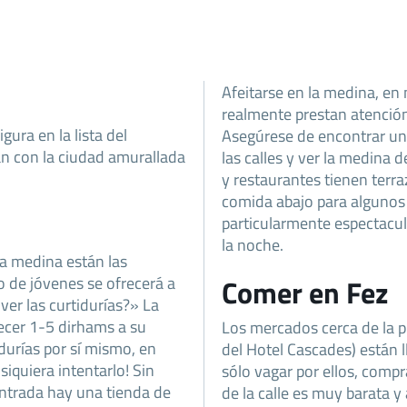
Afeitarse en la medina, en 
realmente prestan atención,
ura en la lista del
Asegúrese de encontrar una
 con la ciudad amurallada
las calles y ver la medina
y restaurantes tienen terra
comida abajo para algunos c
particularmente espectacul
la noche.
la medina están las
o de jóvenes se ofrecerá a
Comer en Fez
ver las curtidurías?» La
recer 1-5 dirhams a su
Los mercados cerca de la p
idurías por sí mismo, en
del Hotel Cascades) están l
siquiera intentarlo! Sin
sólo vagar por ellos, comp
entrada hay una tienda de
de la calle es muy barata 