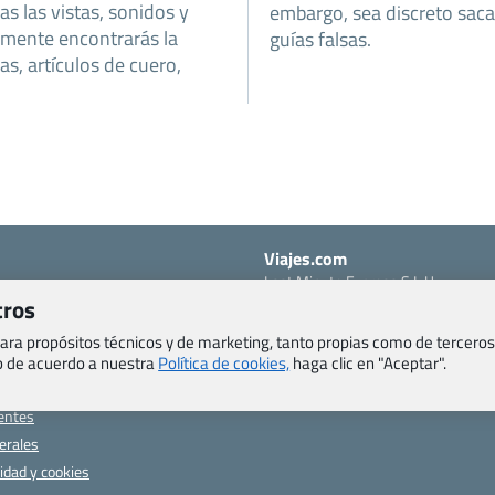
s las vistas, sonidos y
embargo, sea discreto sac
lmente encontrarás la
guías falsas.
s, artículos de cuero,
Viajes.com
Last Minute Express S.L.U.
tros
c/ Drago, CC HLS, Local 13
o, Salud y otras disposiciones
38660 Miraverde – Adeje
 para propósitos técnicos y de marketing, tanto propias como de terceros
Santa Cruz de Tenerife – España
om
eb de acuerdo a nuestra
Política de cookies,
haga clic en "Aceptar".
CIF: B76740091
ncias
Tfno: +34 922-97-17-27
entes
erales
cidad y cookies