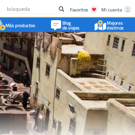
Favoritos
Mi cuenta
Blog
Mejores
Más productos
de viajes
destinos