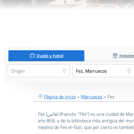
Vuelo y hotel
Hotele
Página de inicio
»
Marruecos
»
Fez
Fez (فاس) (francés: "Fès") es una ciudad de Marruecos famosa por ser la sede de la universidad más antigua del mundo (Universidad Qarawiyyin), que data del
año 859, y de la biblioteca más antigua del mu
medina de Fes el-Bali, que por cierto es tambi