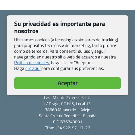
Su privacidad es importante para
nosotros
Utilizamos cookies (y tecnologías similares de tracking)
Quienes somos
Contacto
para propósitos técnicos y de marketing, tanto propias
Pasaporte, Visado, Salud y otras disposiciones específicas
como de terceros. Para consentir su uso y seguir
Blog de Viajes.com
Registro de agencias
navegando en nuestro sitio web de acuerdo a nuestra
Política de cookies,
haga clic en "Aceptar".
Preguntas frecuentes
Condiciones generales
Haga
clic aquí
para configurar sus preferencias.
Política de privacidad y cookies
Transparencia
Todas las páginas – sitemap
Aceptar
Viajes.com
Last Minute Express S.L.U.
c/ Drago, CC HLS, Local 13
38660 Miraverde – Adeje
Santa Cruz de Tenerife – España
CIF: B76740091
Tfno: +34 922-97-17-27