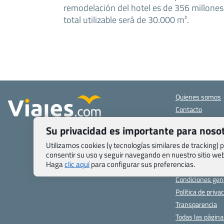
remodelación del hotel es de 356 millones 
total utilizable será de 30.000 m².
Quienes somos
Contacto
Pasaporte, Visad
Su privacidad es importante para noso
específicas
Blog de Viajes.c
Utilizamos cookies (y tecnologías similares de tracking)
Registro de age
consentir su uso y seguir navegando en nuestro sitio w
Haga
clic aquí
para configurar sus preferencias.
Preguntas frecu
Condiciones gen
Política de priva
Transparencia
Todas las págin