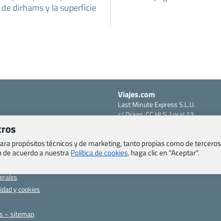
de dirhams y la superficie
Viajes.com
Last Minute Express S.L.U.
c/ Drago, CC HLS, Local 13
o, Salud y otras disposiciones
38660 Miraverde – Adeje
tros
Santa Cruz de Tenerife – España
om
 para propósitos técnicos y de marketing, tanto propias como de terceros
CIF: B76740091
ncias
eb de acuerdo a nuestra
Política de cookies,
haga clic en "Aceptar".
Tfno: +34 922-97-17-27
entes
erales
cidad y cookies
as – sitemap