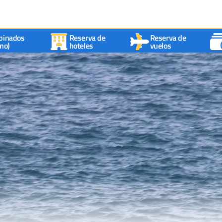
binados
Reserva de
Reserva de
no)
hoteles
vuelos