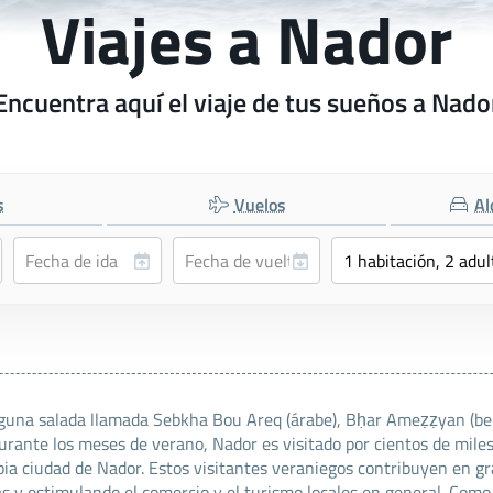
Viajes a Nador
Encuentra aquí el viaje de tus sueños a Nado
s
Vuelos
Al
guna salada llamada Sebkha Bou Areq (árabe), Bḥar Ameẓẓyan (ber
 Durante los meses de verano, Nador es visitado por cientos de mi
opia ciudad de Nador. Estos visitantes veraniegos contribuyen en gr
s y estimulando el comercio y el turismo locales en general. Com