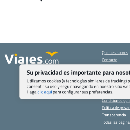
Quienes somos
Contacto
Pasaporte, Visad
Su privacidad es importante para noso
específicas
Blog de Viajes.c
Utilizamos cookies (y tecnologías similares de tracking)
Registro de age
consentir su uso y seguir navegando en nuestro sitio w
Haga
clic aquí
para configurar sus preferencias.
Preguntas frecu
Condiciones gen
Política de priva
Transparencia
Todas las págin