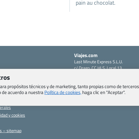
pain au chocolat.
Viajes.com
Last Minute Express S.L.U.
c/ Drago, CC HLS, Local 13
o, Salud y otras disposiciones
38660 Miraverde – Adeje
tros
Santa Cruz de Tenerife – España
om
 para propósitos técnicos y de marketing, tanto propias como de terceros
CIF: B76740091
ncias
eb de acuerdo a nuestra
Política de cookies,
haga clic en "Aceptar".
Tfno: +34 922-97-17-27
entes
erales
cidad y cookies
as – sitemap