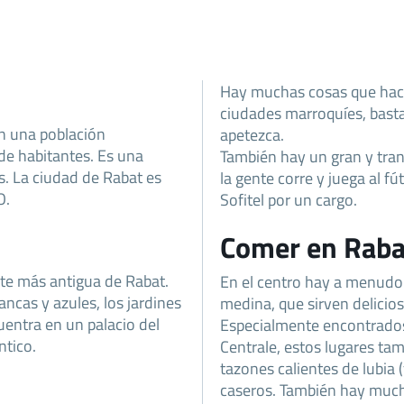
Hay muchas cosas que hace
ciudades marroquíes, basta
n una población
apetezca.
de habitantes. Es una
También hay un gran y tran
s. La ciudad de Rabat es
la gente corre y juega al fú
O.
Sofitel por un cargo.
Comer en Raba
rte más antigua de Rabat.
En el centro hay a menudo
ancas y azules, los jardines
medina, que sirven delici
entra en un palacio del
Especialmente encontrados
ntico.
Centrale, estos lugares tam
tazones calientes de lubia (
caseros. También hay muc