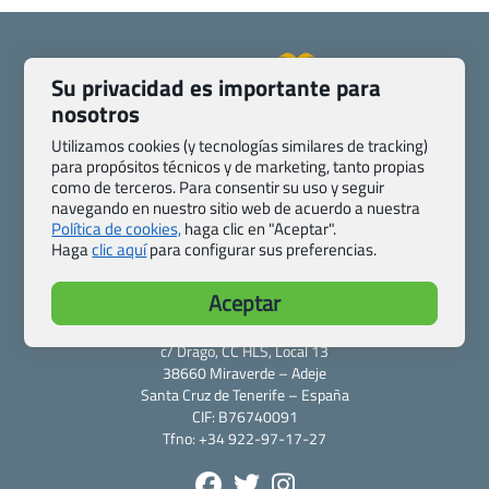
Su privacidad es importante para
nosotros
Quienes somos
Contacto
Utilizamos cookies (y tecnologías similares de tracking)
Pasaporte, Visado, Salud y otras disposiciones específicas
para propósitos técnicos y de marketing, tanto propias
Blog de Viajes.com
Registro de agencias
como de terceros. Para consentir su uso y seguir
Preguntas frecuentes
Condiciones generales
navegando en nuestro sitio web de acuerdo a nuestra
Política de cookies,
haga clic en "Aceptar".
Política de privacidad y cookies
Transparencia
Haga
clic aquí
para configurar sus preferencias.
Todas las páginas – sitemap
Aceptar
Viajes.com
Last Minute Express S.L.U.
c/ Drago, CC HLS, Local 13
38660 Miraverde – Adeje
Santa Cruz de Tenerife – España
CIF: B76740091
Tfno: +34 922-97-17-27