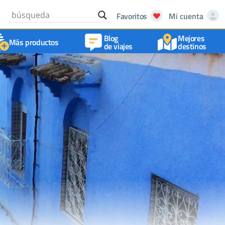
Favoritos
Mi cuenta
Blog
Mejores
Más productos
de viajes
destinos