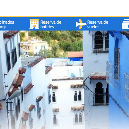
binados
Reserva de
Reserva de
no)
hoteles
vuelos