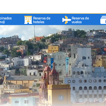
binados
Reserva de
Reserva de
no)
hoteles
vuelos