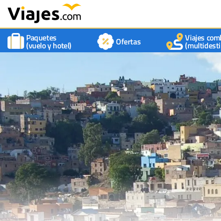
Paquetes
Viajes com
Ofertas
(vuelo y hotel)
(multidesti