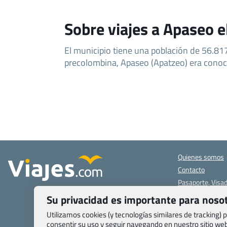
Sobre viajes a Apaseo e
El municipio tiene una población de 56.817
precolombina, Apaseo (Apatzeo) era cono
Quienes somos
Contacto
Pasaporte, Visad
específicas
Su privacidad es importante para noso
Blog de Viajes.c
Utilizamos cookies (y tecnologías similares de tracking)
Registro de age
consentir su uso y seguir navegando en nuestro sitio w