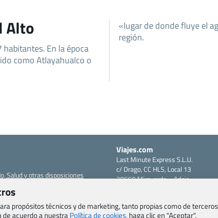
l Alto
«lugar de donde fluye el ag
región.
 habitantes. En la época
cido como Atlayahualco o
Viajes.com
Last Minute Express S.L.U.
c/ Drago, CC HLS, Local 13
o, Salud y otras disposiciones
38660 Miraverde – Adeje
Santa Cruz de Tenerife – España
tros
om
CIF: B76740091
 para propósitos técnicos y de marketing, tanto propias como de terceros
ncias
Tfno: +34 922-97-17-27
eb de acuerdo a nuestra
Política de cookies,
haga clic en "Aceptar".