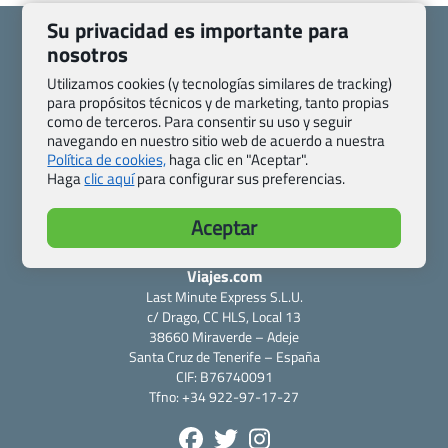
Su privacidad es importante para
nosotros
Utilizamos cookies (y tecnologías similares de tracking)
para propósitos técnicos y de marketing, tanto propias
Quienes somos
Contacto
como de terceros. Para consentir su uso y seguir
Pasaporte, Visado, Salud y otras disposiciones específicas
navegando en nuestro sitio web de acuerdo a nuestra
Blog de Viajes.com
Registro de agencias
Política de cookies,
haga clic en "Aceptar".
Haga
clic aquí
para configurar sus preferencias.
Preguntas frecuentes
Condiciones generales
Política de privacidad y cookies
Transparencia
Aceptar
Todas las páginas – sitemap
Viajes.com
Last Minute Express S.L.U.
c/ Drago, CC HLS, Local 13
38660 Miraverde – Adeje
Santa Cruz de Tenerife – España
CIF: B76740091
Tfno: +34 922-97-17-27