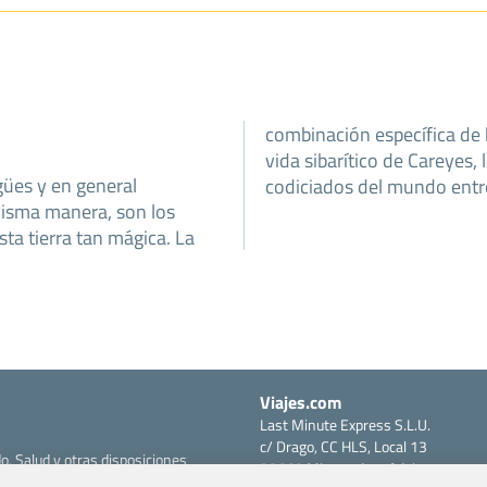
combinación específica de b
vida sibarítico de Careyes,
gües y en general
codiciados del mundo entr
misma manera, son los
ta tierra tan mágica. La
Viajes.com
Last Minute Express S.L.U.
c/ Drago, CC HLS, Local 13
o, Salud y otras disposiciones
38660 Miraverde – Adeje