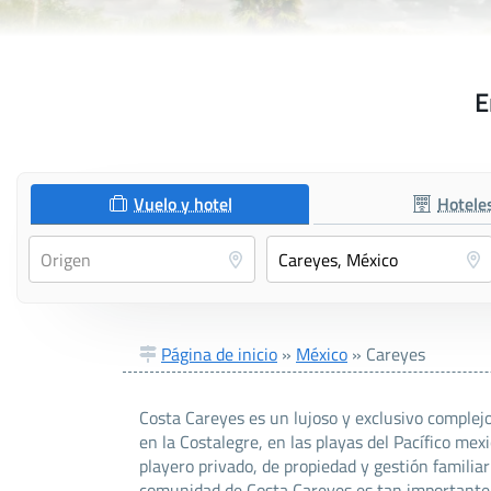
E
Vuelo y hotel
Hotele
Página de inicio
»
México
»
Careyes
Costa Careyes es un lujoso y exclusivo complej
en la Costalegre, en las playas del Pacífico me
playero privado, de propiedad y gestión familia
comunidad de Costa Careyes es tan importante,