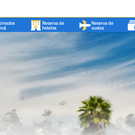
binados
Reserva de
Reserva de
no)
hoteles
vuelos