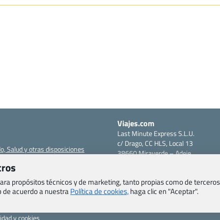
Viajes.com
Last Minute Express S.L.U.
c/ Drago, CC HLS, Local 13
o, Salud y otras disposiciones
38660 Miraverde – Adeje
Santa Cruz de Tenerife – España
tros
om
CIF: B76740091
ncias
 para propósitos técnicos y de marketing, tanto propias como de terceros
Tfno: +34 922-97-17-27
eb de acuerdo a nuestra
Política de cookies,
haga clic en "Aceptar".
entes
erales
cidad y cookies