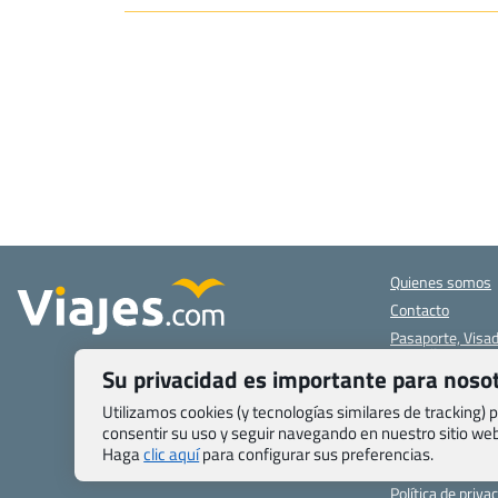
Quienes somos
Contacto
Pasaporte, Visad
específicas
Su privacidad es importante para noso
Blog de Viajes.c
Registro de age
Utilizamos cookies (y tecnologías similares de tracking)
consentir su uso y seguir navegando en nuestro sitio w
Preguntas frecu
Haga
clic aquí
para configurar sus preferencias.
Condiciones gen
Política de priva