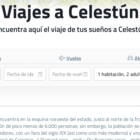
Viajes a Celestún
ncuentra aquí el viaje de tus sueños a Celest
s
Vuelos
Al
cuentra en la esquina noroeste del estado, justo al norte de la f
ción de poco menos de 6.000 personas; sin embargo, la población s
cadores, con un faro del siglo XIX (así como uno más moderno) y u
pal de Celestún, 1 Flamant rose - midi y Dix flamants roses - midi