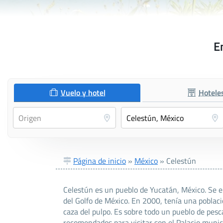
E
Vuelo y hotel
Hotele
Página de inicio
»
México
»
Celestún
Celestún es un pueblo de Yucatán, México. Se en
del Golfo de México. En 2000, tenía una pobla
caza del pulpo. Es sobre todo un pueblo de pes
recomendados para visitar son el Palacio munici