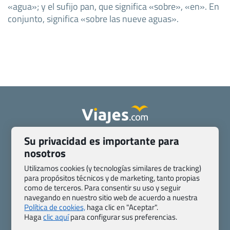
«agua»; y el sufijo pan, que significa «sobre», «en». En
conjunto, significa «sobre las nueve aguas».
Su privacidad es importante para
Quienes somos
Contacto
nosotros
Pasaporte, Visado, Salud y otras disposiciones específicas
Blog de Viajes.com
Registro de agencias
Utilizamos cookies (y tecnologías similares de tracking)
para propósitos técnicos y de marketing, tanto propias
Preguntas frecuentes
Condiciones generales
como de terceros. Para consentir su uso y seguir
Política de privacidad y cookies
Transparencia
navegando en nuestro sitio web de acuerdo a nuestra
Todas las páginas – sitemap
Política de cookies,
haga clic en "Aceptar".
Haga
clic aquí
para configurar sus preferencias.
Viajes.com