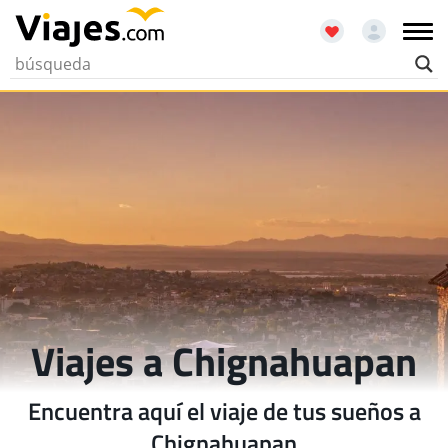
Viajes a Chignahuapan
Encuentra aquí el viaje de tus sueños a
Chignahuapan