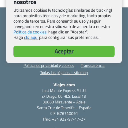
nosotros
Utilizamos cookies (y tecnologías similares de tracking)
para propósitos técnicos y de marketing, tanto propias
como de terceros. Para consentir su uso y seguir
navegando en nuestro sitio web de acuerdo a nuestra
Política de cookies,
haga clic en "Aceptar".
Quienes somos
Contacto
Haga
clic aquí
para configurar sus preferencias.
Pasaporte, Visado, Salud y otras disposiciones específicas
Aceptar
Blog de Viajes.com
Registro de agencias
Preguntas frecuentes
Condiciones generales
Política de privacidad y cookies
Transparencia
Todas las páginas – sitemap
Viajes.com
Last Minute Express S.L.U.
c/ Drago, CC HLS, Local 13
38660 Miraverde – Adeje
Santa Cruz de Tenerife – España
CIF: B76740091
Tfno: +34 922-97-17-27