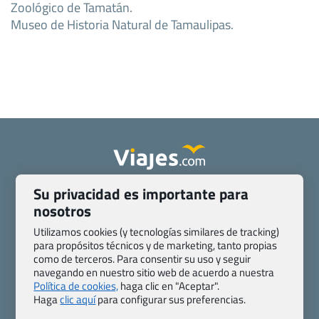
Zoológico de Tamatán.
Museo de Historia Natural de Tamaulipas.
Su privacidad es importante para
Quienes somos
Contacto
nosotros
Pasaporte, Visado, Salud y otras disposiciones específicas
Blog de Viajes.com
Registro de agencias
Utilizamos cookies (y tecnologías similares de tracking)
para propósitos técnicos y de marketing, tanto propias
Preguntas frecuentes
Condiciones generales
como de terceros. Para consentir su uso y seguir
Política de privacidad y cookies
Transparencia
navegando en nuestro sitio web de acuerdo a nuestra
Todas las páginas – sitemap
Política de cookies,
haga clic en "Aceptar".
Haga
clic aquí
para configurar sus preferencias.
Viajes.com