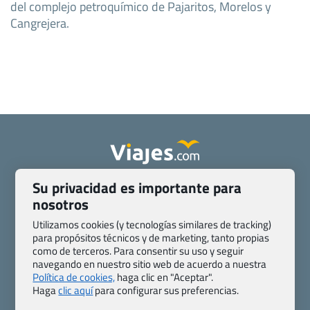
del complejo petroquímico de Pajaritos, Morelos y
Cangrejera.
Su privacidad es importante para
Quienes somos
Contacto
nosotros
Pasaporte, Visado, Salud y otras disposiciones específicas
Blog de Viajes.com
Registro de agencias
Utilizamos cookies (y tecnologías similares de tracking)
para propósitos técnicos y de marketing, tanto propias
Preguntas frecuentes
Condiciones generales
como de terceros. Para consentir su uso y seguir
Política de privacidad y cookies
Transparencia
navegando en nuestro sitio web de acuerdo a nuestra
Todas las páginas – sitemap
Política de cookies,
haga clic en "Aceptar".
Haga
clic aquí
para configurar sus preferencias.
Viajes.com