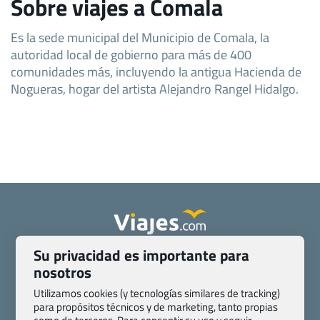
Sobre viajes a Comala
Es la sede municipal del Municipio de Comala, la
autoridad local de gobierno para más de 400
comunidades más, incluyendo la antigua Hacienda de
Nogueras, hogar del artista Alejandro Rangel Hidalgo.
Su privacidad es importante para
Quienes somos
Contacto
nosotros
Pasaporte, Visado, Salud y otras disposiciones específicas
Blog de Viajes.com
Registro de agencias
Utilizamos cookies (y tecnologías similares de tracking)
para propósitos técnicos y de marketing, tanto propias
Preguntas frecuentes
Condiciones generales