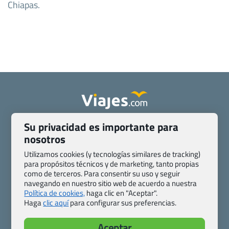
Chiapas.
Su privacidad es importante para
Quienes somos
Contacto
nosotros
Pasaporte, Visado, Salud y otras disposiciones específicas
Blog de Viajes.com
Registro de agencias
Utilizamos cookies (y tecnologías similares de tracking)
Preguntas frecuentes
Condiciones generales
para propósitos técnicos y de marketing, tanto propias
como de terceros. Para consentir su uso y seguir
Política de privacidad y cookies
Transparencia
navegando en nuestro sitio web de acuerdo a nuestra
Todas las páginas – sitemap
Política de cookies,
haga clic en "Aceptar".
Haga
clic aquí
para configurar sus preferencias.
Viajes.com
Last Minute Express S.L.U.
Aceptar