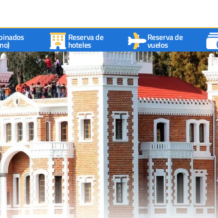
binados
Reserva de
Reserva de
no)
hoteles
vuelos