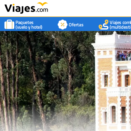
Paquetes
Viajes com
Ofertas
(vuelo y hotel)
(multidesti