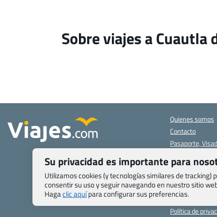
Sobre viajes a Cuautla
Quienes somos
Contacto
Pasaporte, Visad
específicas
Su privacidad es importante para noso
Blog de Viajes.c
Registro de age
Utilizamos cookies (y tecnologías similares de tracking)
consentir su uso y seguir navegando en nuestro sitio w
Preguntas frecu
Haga
clic aquí
para configurar sus preferencias.
Condiciones gen
Política de priva