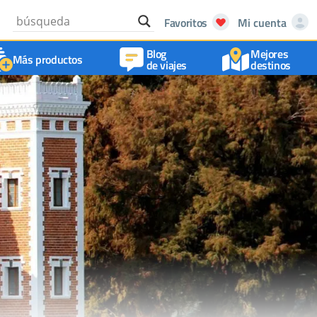
Favoritos
Mi cuenta
Blog
Mejores
Más productos
de viajes
destinos