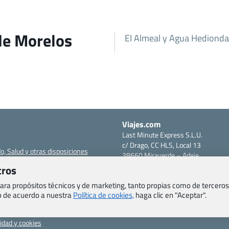
 de Morelos
El Almeal y Agua Hedionda 
Viajes.com
Last Minute Express S.L.U.
c/ Drago, CC HLS, Local 13
o, Salud y otras disposiciones
38660 Miraverde – Adeje
Santa Cruz de Tenerife – España
tros
om
CIF: B76740091
ncias
 para propósitos técnicos y de marketing, tanto propias como de terceros
Tfno: +34 922-97-17-27
eb de acuerdo a nuestra
Política de cookies,
haga clic en "Aceptar".
entes
erales
cidad y cookies