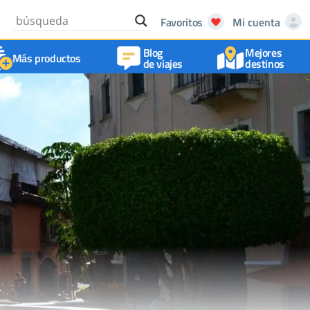
Favoritos
Mi cuenta
Blog
Mejores
Más productos
de viajes
destinos