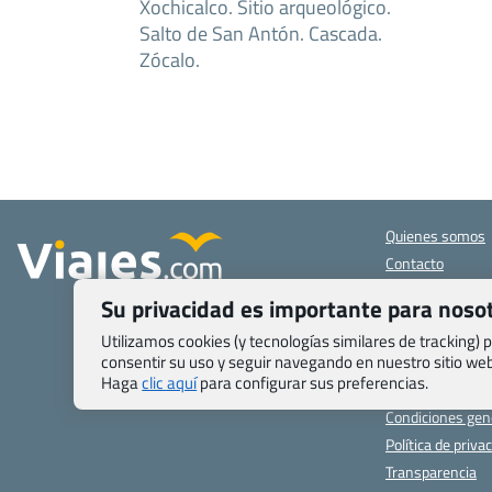
Xochicalco. Sitio arqueológico.
Salto de San Antón. Cascada.
Zócalo.
Quienes somos
Contacto
Pasaporte, Visad
Su privacidad es importante para noso
específicas
Blog de Viajes.c
Utilizamos cookies (y tecnologías similares de tracking)
consentir su uso y seguir navegando en nuestro sitio w
Registro de age
Haga
clic aquí
para configurar sus preferencias.
Preguntas frecu
Condiciones gen
Política de priva
Transparencia