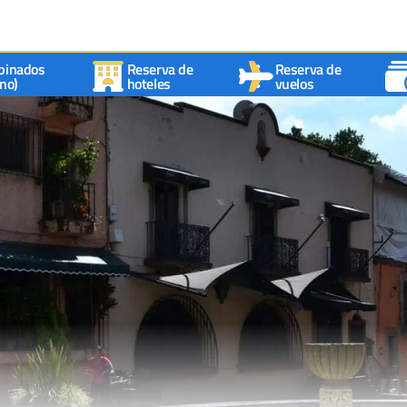
binados
Reserva de
Reserva de
no)
hoteles
vuelos