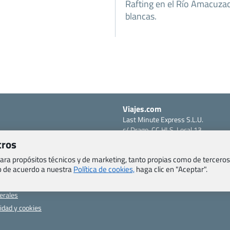
Rafting en el Río Amacuzac 
blancas.
Viajes.com
Last Minute Express S.L.U.
c/ Drago, CC HLS, Local 13
o, Salud y otras disposiciones
38660 Miraverde – Adeje
tros
Santa Cruz de Tenerife – España
om
 para propósitos técnicos y de marketing, tanto propias como de terceros
CIF: B76740091
eb de acuerdo a nuestra
Política de cookies,
haga clic en "Aceptar".
ncias
Tfno: +34 922-97-17-27
entes
erales
cidad y cookies