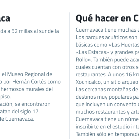
aca
Qué hacer en 
Cuernavaca tiene muchas at
a a 52 millas al sur de la
Los parques acuáticos son
básicas como «Las Huertas
«Las Estacas» y grandes pa
Rollo». También puede aca
cuales cuentan con otros s
 el Museo Regional de
restaurantes. A unos 16 km
o por Hernán Cortés como
Xochicalco, un sitio arque
s hermosos murales del
Las cercanas montañas de 
piso.
destinos muy populares para
ación, se encontraron
que incluyen un convento 
atan del siglo 17.
muchos restaurantes y art
 de Cuernavaca.
Cuernavaca tiene un núme
inscribirte en el estudio in
También sólo en temporada 