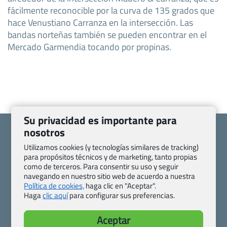
fácilmente reconocible por la curva de 135 grados que
hace Venustiano Carranza en la intersección. Las
bandas norteñas también se pueden encontrar en el
Mercado Garmendia tocando por propinas.
Su privacidad es importante para
nosotros
Utilizamos cookies (y tecnologías similares de tracking)
para propósitos técnicos y de marketing, tanto propias
Quienes somos
Contacto
como de terceros. Para consentir su uso y seguir
navegando en nuestro sitio web de acuerdo a nuestra
Pasaporte, Visado, Salud y otras disposiciones específicas
Política de cookies,
haga clic en "Aceptar".
Blog de Viajes.com
Registro de agencias
Haga
clic aquí
para configurar sus preferencias.
Preguntas frecuentes
Condiciones generales
Política de privacidad y cookies
Transparencia
Aceptar