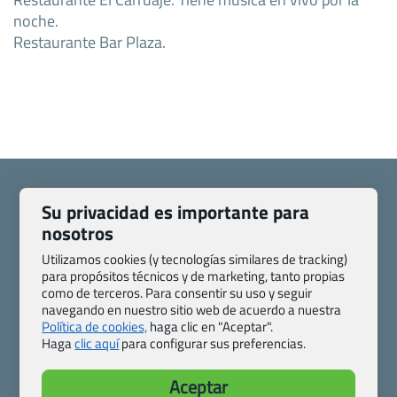
noche.
Restaurante Bar Plaza.
Su privacidad es importante para
nosotros
Quienes somos
Contacto
Utilizamos cookies (y tecnologías similares de tracking)
Pasaporte, Visado, Salud y otras disposiciones específicas
para propósitos técnicos y de marketing, tanto propias
como de terceros. Para consentir su uso y seguir
Blog de Viajes.com
Registro de agencias
navegando en nuestro sitio web de acuerdo a nuestra
Preguntas frecuentes
Condiciones generales
Política de cookies,
haga clic en "Aceptar".
Política de privacidad y cookies
Transparencia
Haga
clic aquí
para configurar sus preferencias.
Todas las páginas – sitemap
Aceptar