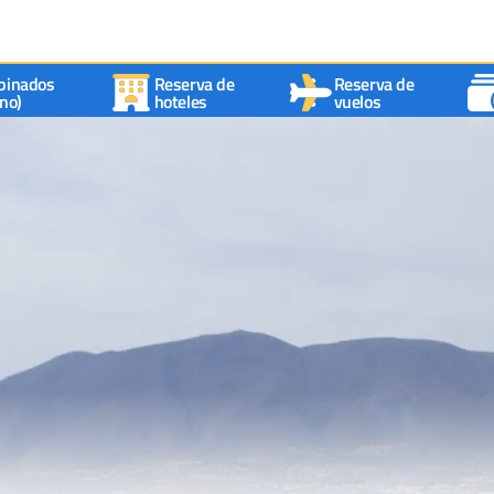
binados
Reserva de
Reserva de
no)
hoteles
vuelos