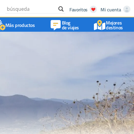
Favoritos
Mi cuenta
Blog
Mejores
Más productos
de viajes
destinos