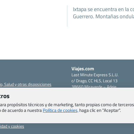
Ixtapa se encuentra en la c
Guerrero. Montañas ondula
Viajes.com
Last Minute Express S.L.U.
c/ Drago, CC HLS, Local 13
o, Salud y otras disposiciones
38660 Miraverde – Adeje
Santa Cruz de Tenerife – España
tros
om
CIF: B76740091
ncias
 para propósitos técnicos y de marketing, tanto propias como de terceros
Tfno: +34 922-97-17-27
eb de acuerdo a nuestra
Política de cookies,
haga clic en "Aceptar".
entes
erales
cidad y cookies