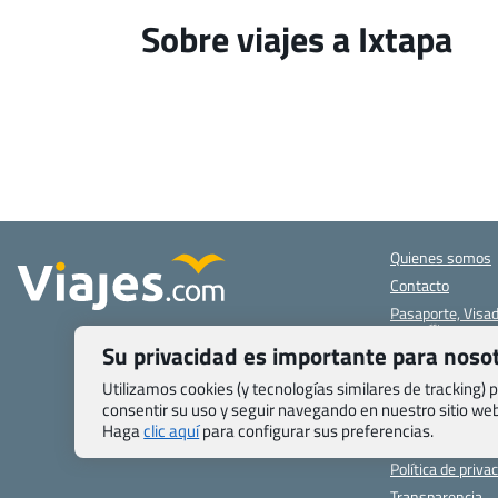
Sobre viajes a Ixtapa
Quienes somos
Contacto
Pasaporte, Visad
específicas
Su privacidad es importante para noso
Blog de Viajes.c
Registro de age
Utilizamos cookies (y tecnologías similares de tracking)
consentir su uso y seguir navegando en nuestro sitio w
Preguntas frecu
Haga
clic aquí
para configurar sus preferencias.
Condiciones gen
Política de priva
Transparencia